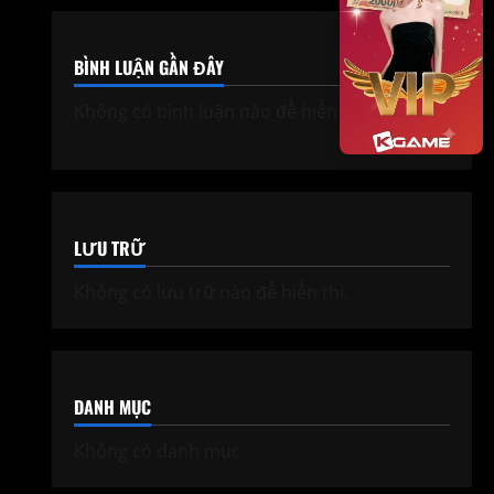
BÌNH LUẬN GẦN ĐÂY
Không có bình luận nào để hiển thị.
LƯU TRỮ
Không có lưu trữ nào để hiển thị.
DANH MỤC
Không có danh mục