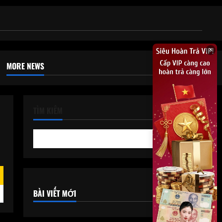
×
MORE NEWS
TÌM KIẾM
Tìm kiếm
BÀI VIẾT MỚI