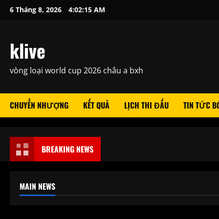
Skip
6 Tháng 8, 2026
4:02:16 AM
to
content
klive
vòng loại world cup 2026 châu a bxh
CHUYỂN NHƯỢNG
KẾT QUẢ
LỊCH THI ĐẤU
TIN TỨC B
BREAKING NEWS
MAIN NEWS