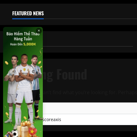
FEATURED NEWS
×
GENERAL NEWS
Nothing Found
It seems we can’t find what you’re looking for. Perhap
Tìm
kiếm
Live data by
Scoreaxis
cho: