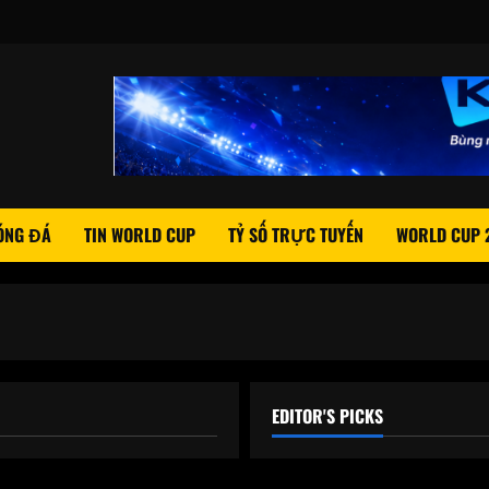
ÓNG ĐÁ
TIN WORLD CUP
TỶ SỐ TRỰC TUYẾN
WORLD CUP 
EDITOR'S PICKS