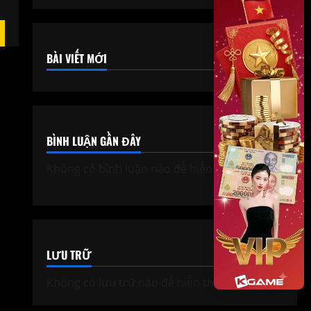
BÀI VIẾT MỚI
BÌNH LUẬN GẦN ĐÂY
Không có bình luận nào để hiển thị.
LƯU TRỮ
Không có lưu trữ nào để hiển thị.