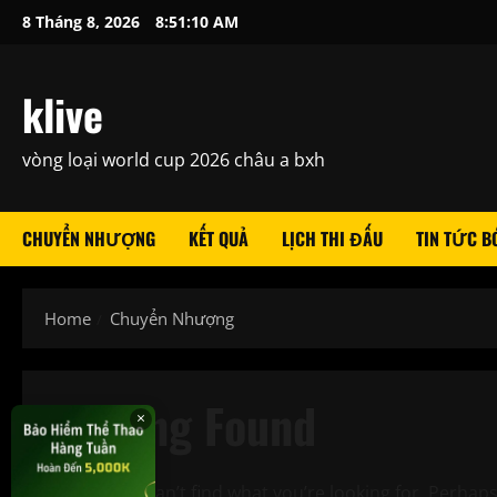
Skip
8 Tháng 8, 2026
8:51:10 AM
to
content
klive
vòng loại world cup 2026 châu a bxh
CHUYỂN NHƯỢNG
KẾT QUẢ
LỊCH THI ĐẤU
TIN TỨC B
Home
Chuyển Nhượng
Nothing Found
×
It seems we can’t find what you’re looking for. Perhap