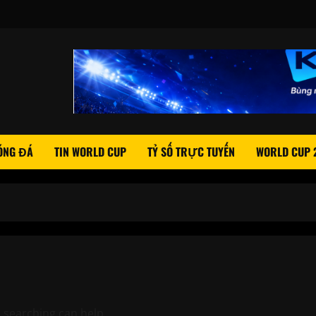
ÓNG ĐÁ
TIN WORLD CUP
TỶ SỐ TRỰC TUYẾN
WORLD CUP 
s searching can help.